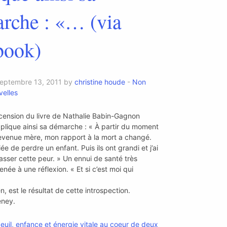
rche : «… (via
book)
septembre 13, 2011 by
christine houde
-
Non
elles
cension du livre de Nathalie Babin-Gagnon
xplique ainsi sa démarche : « À partir du moment
devenue mère, mon rapport à la mort a changé.
fiée de perdre un enfant. Puis ils ont grandi et j’ai
asser cette peur. » Un ennui de santé très
enée à une réflexion. « Et si c’est moi qui
en, est le résultat de cette introspection.
eney.
euil, enfance et énergie vitale au coeur de deux