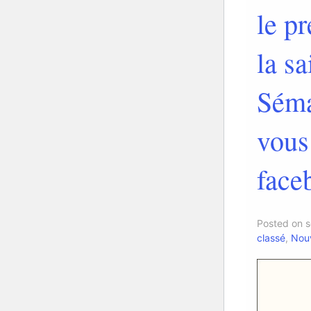
le p
la s
Séma
vous
face
Posted on 
classé
,
Nouv