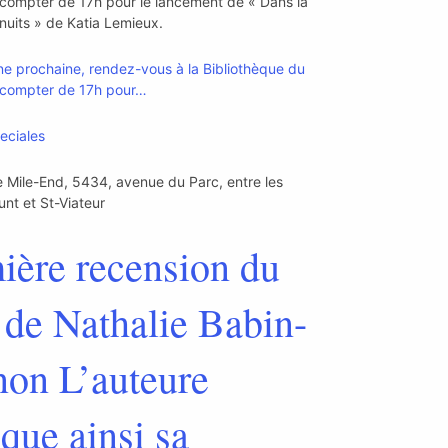
 compter de 17h pour le lancement de « Dans la
 nuits » de Katia Lemieux.
eciales
e Mile-End, 5434, avenue du Parc, entre les
unt et St-Viateur
ière recension du
e de Nathalie Babin-
on L’auteure
ique ainsi sa