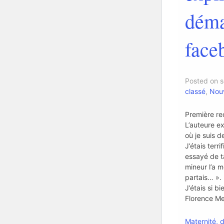
déma
face
Posted on 
classé
,
Nouv
Première re
L’auteure e
où je suis 
J’étais terri
essayé de t
mineur l’a m
partais… ».
J’étais si bi
Florence M
Maternité, d