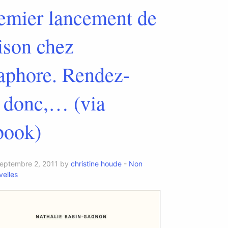
remier lancement de
aison chez
phore. Rendez-
 donc,… (via
book)
septembre 2, 2011 by
christine houde
-
Non
elles