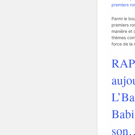
premiers rom
Parmi le bo
premiers ro
manière et 
thèmes comm
force de la 
RAPP
aujo
L’Ba
Babi
son…