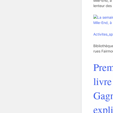
Mile-End, à
lenteur des
Activites_sp
Bibliothèqu
rues Fairmo
Prem
livr
Gagn
expl