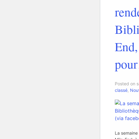
rend
Bibl
End,
pour
Posted on 
classé
,
Nouv
La semaine 