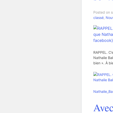
Posted on 
classé
,
Nouv
RAPPEL. C’es
Nathalie Ba
bien ». À bi
Nathalie_B
Avec