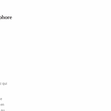
c qui
de
 en
 au