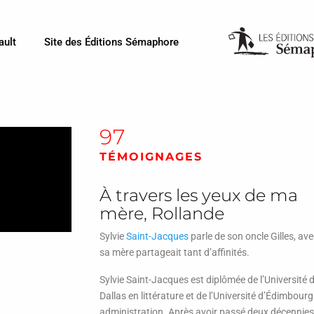
ault
Site des Éditions Sémaphore
97
TÉMOIGNAGES
À travers les yeux de ma
mère, Rollande
Sylvie
Saint-Jacques
parle de son oncle Gilles, ave
sa mère partageait tant d’affinités.
Sylvie Saint-Jacques est diplômée de l’Université 
Dallas en littérature et de l’Université d’Édimbourg
administration. Après avoir passé deux décennies