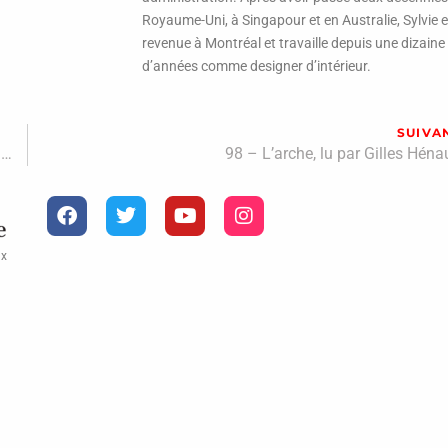
Royaume-Uni, à Singapour et en Australie, Sylvie e
revenue à Montréal et travaille depuis une dizaine
d’années comme designer d’intérieur.
SUIVA
96 – Présentation du Diplôme d’honneur par Jean-Marc Piotte, lu par Gaëtan Dostie
98 – L’arche, lu par Gilles Héna
ux