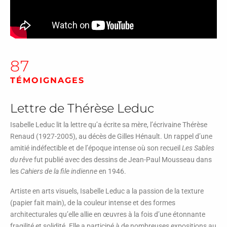
87
TÉMOIGNAGES
Lettre de Thérèse Leduc
Isabelle Leduc lit la lettre qu’a écrite sa mère, l’écrivaine Thérèse
Renaud (1927-2005), au décès de Gilles Hénault. Un rappel d’une
amitié indéfectible et de l’époque intense où son recueil
Les Sables
du rêve
fut publié avec des dessins de Jean-Paul Mousseau dans
les
Cahiers de la file indienne
en 1946.
Artiste en arts visuels, Isabelle Leduc a la passion de la texture
(papier fait main), de la couleur intense et des formes
architecturales qu’elle allie en œuvres à la fois d’une étonnante
fragilité et solidité. Elle a participé à de nombreuses expositions au