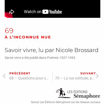
69
À L’INCONNUE NUE
Savoir vivre, lu par Nicole Brossard
Savoir vivre
a été publié dans
Poèmes 1937-1993.
PRÉCÉDENT
SUIVANT
68 – Questions pour survivre L’amer à boire & épars, lu par Jean-Christophe Réhel
70 – La rue solitude, par Normand Raymond
Suivez Les Éditions Sémaphore sur les réseaux sociaux